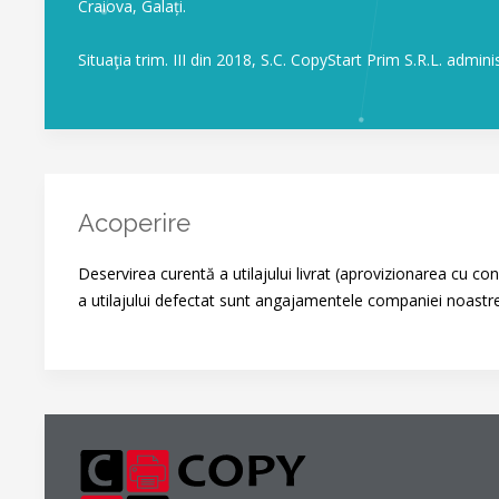
Craiova, Galați.
Situaţia trim. III din 2018, S.C. CopyStart Prim S.R.L. adminis
Acoperire
Deservirea curentă a utilajului livrat (aprovizionarea cu con
a utilajului defectat sunt angajamentele companiei noastre