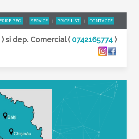
ERIRE GEO
SERVICE
PRICE LIST
CONTACTE
8
) si dep. Comercial (
0742165774
)