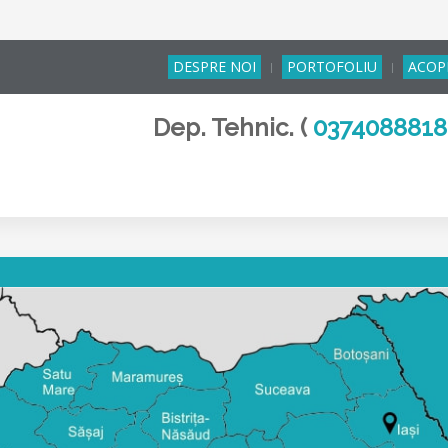
DESPRE NOI
PORTOFOLIU
ACOP
Dep. Tehnic. (
037408881