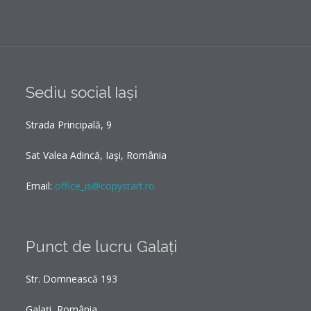
Sediu social Iași
Strada Principală, 9
Sat Valea Adincă, Iaşi, România
Email:
office_is@copystart.ro
Punct de lucru Galați
Str. Domnească 193
Galați, România