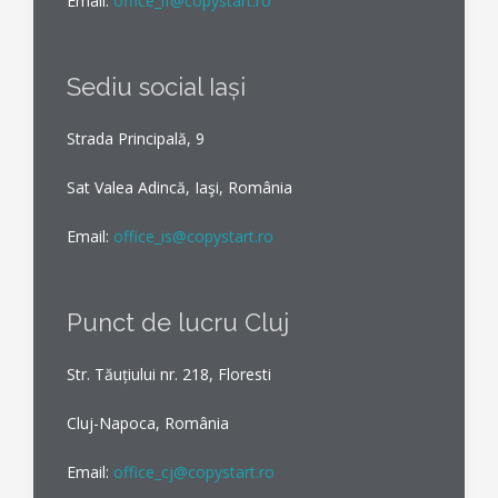
Email:
office_if@copystart.ro
Sediu social Iași
Strada Principală, 9
Sat Valea Adincă, Iaşi, România
Email:
office_is@copystart.ro
Punct de lucru Cluj
Str. Tăuțiului nr. 218, Floresti
Cluj-Napoca, România
Email:
office_cj@copystart.ro